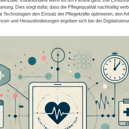
 Potenziale, insbesondere wenn es um PeBeM geht. Die Einführu
lanung. Dies sorgt dafür, dass die Pflegequalität nachhaltig ve
chnologien den Einsatz der Pflegekräfte optimieren, den Arbei
hancen und Herausforderungen ergeben sich bei der Digitalis