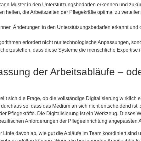
kann Muster in den Unterstützungsbedarfen erkennen und zukün
n helfen, die Arbeitszeiten der Pflegekräfte optimal zu verteil
können Änderungen in den Unterstützungsbedarfen erkannt und 
gorithmen erfordert nicht nur technologische Anpassungen, son
cherzustellen, dass diese Systeme die menschliche Expertise in
ssung der Arbeitsabläufe – o
ellt sich die Frage, ob die vollständige Digitalisierung wirklich er
 durchaus so, dass das Medium an sich nicht entscheidend ist,
 der Pflegekräfte. Die Digitalisierung ist ein Werkzeug. Diese
 spezifischen Anforderungen der Pflegeeinrichtung angepassten 
 Linie davon ab, wie gut die Abläufe im Team koordiniert sind u
ohner erfüllen können. Wenn die bestehenden Arbeitsabläufe in 