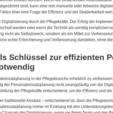
bgestimmt sind, kann eine rein manuelle oder teilweise digital
 Fällen eher eine Frage der Effizienz und der Skalierbarkeit sein
r Digitalisierung durch die Pflegekräfte. Der Erfolg der Implemen
schult werden oder wenn die Technik als unnötig kompliziert o
ung nicht als Selbstzweck, sondern als ein Mittel zur Verbesseru
s eine echte Erleichterung und Verbesserung darstellen, ohne d
 als Schlüssel zur effiziente
notwendig
naleinsatzplanung in der Pflegebranche erheblich zu verbessern 
olg der Personaleinsatzplanung nicht zwangsläufig von der Digit
bildung der Pflegekräfte entscheidend, um die Effizienz und die 
r traditionelle Ansätze – entscheidend ist, dass die Pflegeeinri
aleinsatzplanung immer im Einklang mit den Unterstützungsbeda
die Chancen der Digitalisierung, wenn sie Ihrem Team und den