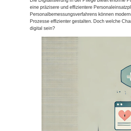
Die Digitalisierung in der Pflege bietet enorme
eine präzisere und effizientere Personaleinsatzp
Personalbemessungsverfahrens können moderne Te
Prozesse effizienter gestalten. Doch welche C
digital sein?